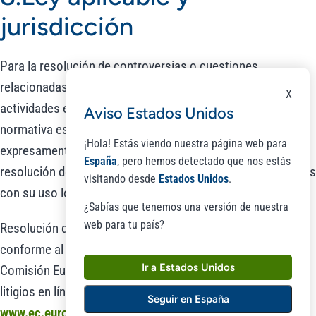
jurisdicción
Para la resolución de controversias o cuestiones
relacionadas con la presente página web o de las
X
actividades en esta desarrolladas, será de aplicación la
Aviso Estados Unidos
normativa española vigente, a la que se someten
¡Hola! Estás viendo nuestra página web para
expresamente las partes, siendo competentes para la
España
, pero hemos detectado que nos estás
resolución de todos los conflictos derivados o relacionados
visitando desde
Estados Unidos
.
con su uso los Juzgados y Tribunales de Valladolid.
¿Sabías que tenemos una versión de nuestra
web para tu país?
Resolución de litigios en línea en materia de consumo
conforme al Art. 14.1 del Reglamento (UE) 524/2013: La
Ir a Estados Unidos
Comisión Europea facilita una plataforma de resolución de
litigios en línea que se encuentra disponible en
Seguir en España
www.ec.europa.eu/consumers/