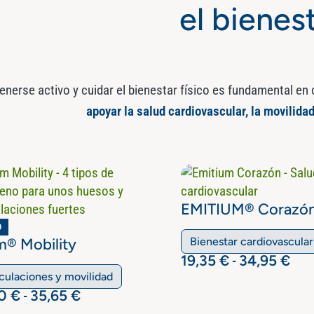
el bienest
nerse activo y cuidar el bienestar físico es fundamental en 
apoyar la salud cardiovascular, la movilidad
EMITIUM® Corazó
O
m® Mobility
Bienestar cardiovascular
19,35
€
34,95
€
-
iculaciones y movilidad
90
€
35,65
€
-