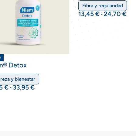
Fibra y regularidad
13,45
€
24,70
€
-
O
m® Detox
ereza y bienestar
95
€
33,95
€
-