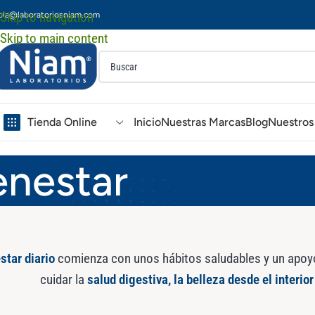
Skip to navigation
ola@laboratoriosniam.com
Skip to main content
Tienda Online
Inicio
Nuestras Marcas
Blog
Nuestros 
enestar
star diario
comienza con unos hábitos saludables y un apoyo
cuidar la
salud digestiva, la belleza desde el interior 