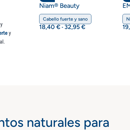
Niam® Beauty
EM
Cabello fuerte y sano
N
 y
18,40
€
32,95
€
19
-
erte
y
al.
tos naturales para