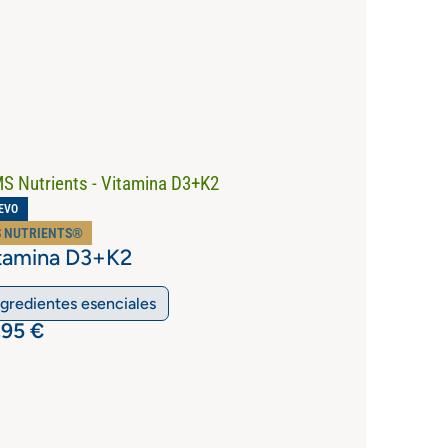
EVO
 NUTRIENTS®
tamina D3+K2
ngredientes esenciales
,95
€