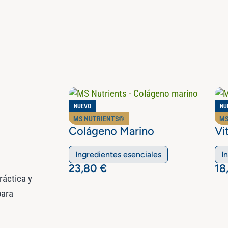
NUEVO
NU
MS NUTRIENTS®
MS
Colágeno Marino
Vi
Ingredientes esenciales
I
23,80
€
18
ráctica y
ara