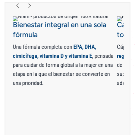
Bienestar integral en una sola
Cápsu
fórmula
toma
Una fórmula completa con
EPA, DHA,
Cápsula
cimicífuga, vitamina D y vitamina E
, pensada
regusto
para cuidar de forma global a la mujer en una
de Omeg
etapa en la que el bienestar se convierte en
supleme
una prioridad.
adaptada
do