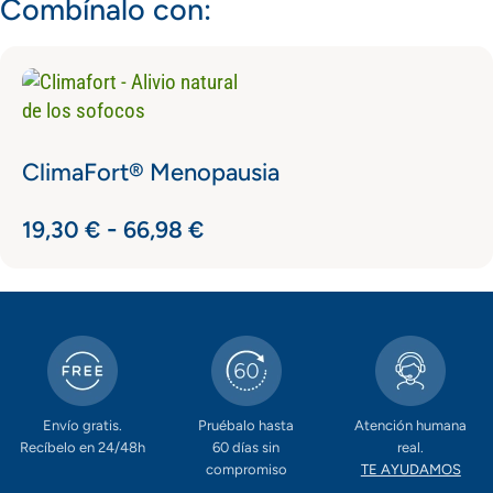
Combínalo con:
ClimaFort® Menopausia
-
19,30
€
66,98
€
Envío gratis.
Pruébalo hasta
Atención humana
Recíbelo en 24/48h
60 días sin
real.
compromiso
TE AYUDAMOS