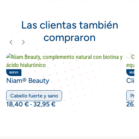
Las clientas también
compraron
NUEVO
NUEVO
Niam® Beauty
Cli
Cabello fuerte y sano
Prob
18,40
€
32,95
€
26,
-