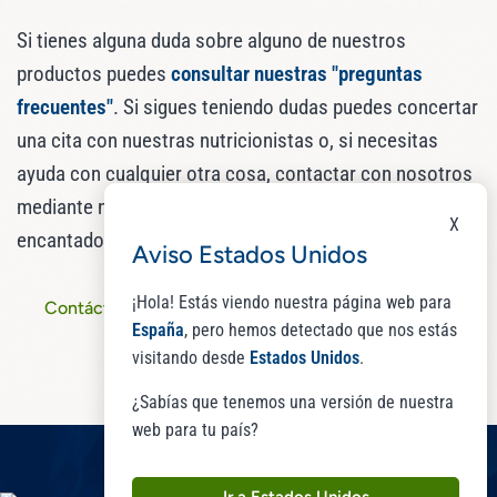
Si tienes alguna duda sobre alguno de nuestros
productos puedes
consultar nuestras "preguntas
frecuentes"
. Si sigues teniendo dudas puedes concertar
una cita con nuestras nutricionistas o, si necesitas
ayuda con cualquier otra cosa, contactar con nosotros
mediante nuestro formulario de contacto, estaremos
X
encantados de atenderte.
Aviso Estados Unidos
¡Hola! Estás viendo nuestra página web para
Contáctanos
Cita con nutricionista
España
, pero hemos detectado que nos estás
visitando desde
Estados Unidos
.
¿Sabías que tenemos una versión de nuestra
web para tu país?
Ir a Estados Unidos