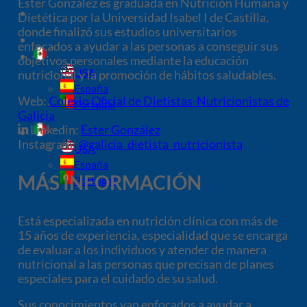
Ester González es graduada en Nutrición Humana y
Dietética por la Universidad Isabel I de Castilla,
donde finalizó sus estudios universitarios
enfocados a ayudar a las personas a conseguir sus
objetivos personales mediante la educación
USA
nutricional y la promoción de hábitos saludables.
España
Web:
Colexio Oficial de Dietistas-Nutricionistas de
Portugal
Galicia
Linkedin:
Ester González
Instagram:
@galicia_dietista_nutricionista
USA
España
MÁS INFORMACIÓN
Portugal
Está especializada en nutrición clínica con más de
15 años de experiencia, especialidad que se encarga
de evaluar a los individuos y atender de manera
nutricional a las personas que precisan de planes
especiales para el cuidado de su salud.
Sus conocimientos van enfocados a ayudar a