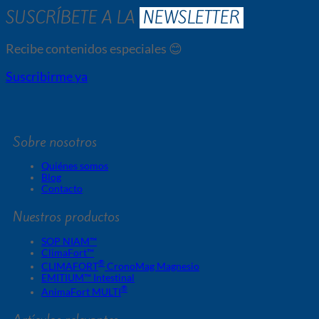
SUSCRÍBETE A LA
NEWSLETTER
Recibe contenidos especiales 😊
Suscribirme ya
Sobre nosotros
Quiénes somos
Blog
Contacto
Nuestros productos
SOP NIAM™
ClimaFort™
®
CLIMAFORT
CronoMag Magnesio
EMITIUM™ Intestinal
®
AnimaFort MULTI