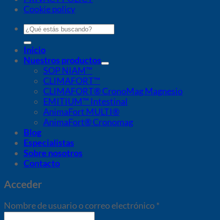
Cookie policy
Buscar
por:
Inicio
Nuestros productos
SOP NIAM™
CLIMAFORT™
CLIMAFORT® CronoMag Magnesio
EMITIUM™ Intestinal
AnimaFort MULTI®
AnimaFort® Cronomag
Blog
Especialistas
Sobre nosotros
Contacto
Acceder
Nombre de usuario o correo electrónico
*