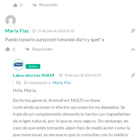
Responder
0
María Fiaz
27 de julio de 2024 20:35
Puedo tomarlo aunq esté tomando dia*n y quet*a
Responder
0
Autor
Laboratorios NIAM
29 de julio de 2024 09:29
En respuesta a
María Fiaz
Hola, María.
De forma general, AnimaFort MULTI no tiene
contraindicaciones ni efectos secundarios no deseados. Se
trata de un complemento alimenticio hecho con ingredientes
de origen natural, por lo que es muy seguro. Sin embargo, en
caso de que estés tomando algún tipo de medicación como la
que mencionas, es necesario que lo consultes con tu médico