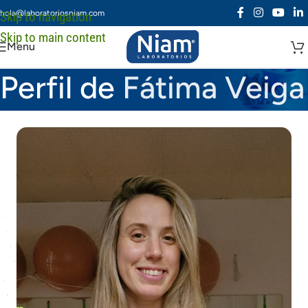
hola@laboratoriosniam.com
Skip to navigation
Skip to main content
Menu
Perfil de
Fátima Veiga