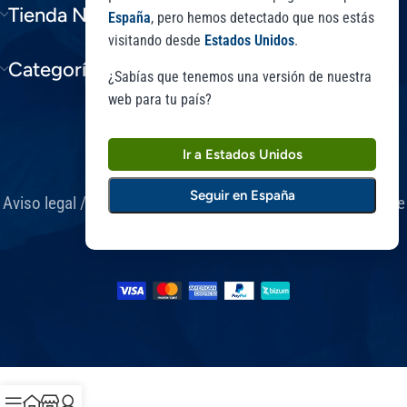
Tienda Niam
España
, pero hemos detectado que nos estás
visitando desde
Estados Unidos
.
Categorías Blog
¿Sabías que tenemos una versión de nuestra
web para tu país?
Ir a Estados Unidos
Seguir en España
Aviso legal
/
Condiciones generales de compra
/
Política de
privacidad
/
Política de Cookies