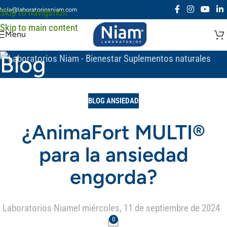
hola@laboratoriosniam.com
Skip to navigation
Skip to main content
Menu
Blog
BLOG ANSIEDAD
¿AnimaFort MULTI®
para la ansiedad
engorda?
Laboratorios Niam
el miércoles, 11 de septiembre de 2024
0