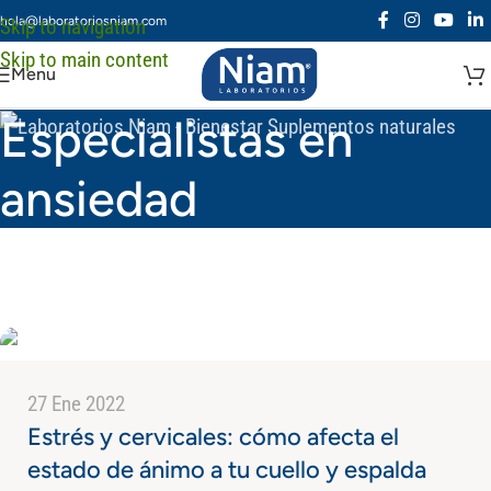
hola@laboratoriosniam.com
Skip to navigation
Skip to main content
Menu
Especialistas en
ansiedad
27 Ene 2022
Estrés y cervicales: cómo afecta el
estado de ánimo a tu cuello y espalda