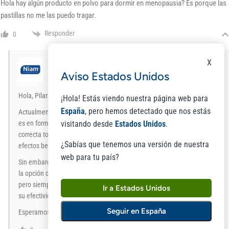
Hola hay algún producto en polvo para dormir en menopausia? Es porque las
pastillas no me las puedo tragar.
Responder
0
X
Laboratorios NIAM
Aviso Estados Unidos
En respuesta a
Pilar
lunes, 19 de mayo de 2025 08:41
Hola, Pilar.
¡Hola! Estás viendo nuestra página web para
España
, pero hemos detectado que nos estás
Actualmente, la presentación de nuestro suplemento ClimaFort Sueño
es en formato de cápsulas vegetales, lo que además de garantizar su
visitando desde
Estados Unidos
.
correcta toma, asegura la conservación de sus ingredientes y sus
¿Sabías que tenemos una versión de nuestra
efectos beneficiosos.
web para tu país?
Sin embargo, en personas a las que les cueste mucho tragarlas, existe
la opción de abrir la cápsula y disolver el contenido en un vaso de agua,
pero siempre intentando aprovechar todo su contenido para mantener
Ir a Estados Unidos
su efectividad.
Seguir en España
Esperamos haberte ayudado. Un saludo 🙂