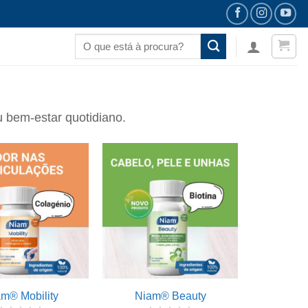
Pesquisar
por:
 bem-estar quotidiano.
m® Mobility
Niam® Beauty