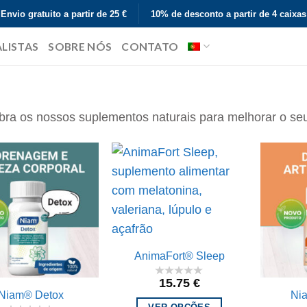
Envio gratuito a partir de 25 €
10% de desconto a partir de 4 caixas
ALISTAS
SOBRE NÓS
CONTATO
ra os nossos suplementos naturais para melhorar o seu
AnimaFort® Sleep
15.75
€
Niam® Detox
Nia