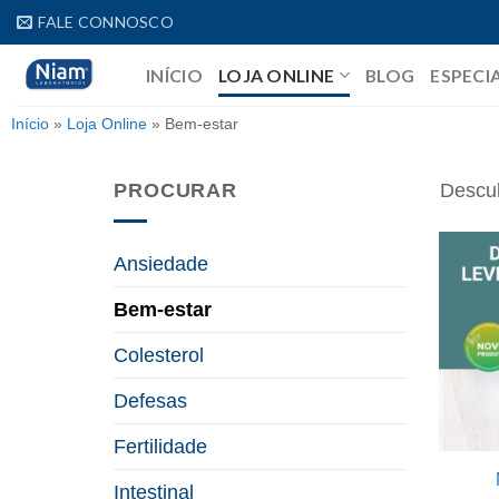
Skip
FALE CONNOSCO
to
INÍCIO
LOJA ONLINE
BLOG
ESPECI
content
Início
»
Loja Online
»
Bem-estar
PROCURAR
Descub
Ansiedade
Bem-estar
Colesterol
Defesas
Fertilidade
Intestinal