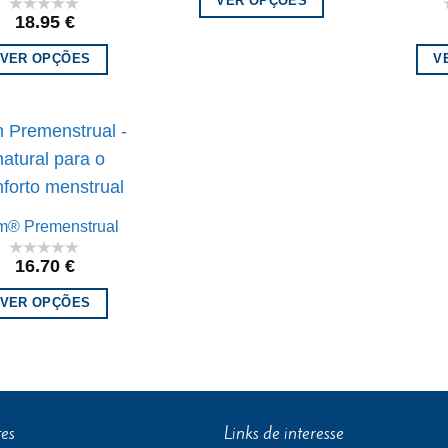
VER OPÇÕES
18.95
€
VER OPÇÕES
V
m® Premenstrual
16.70
€
VER OPÇÕES
tes
Links de interesse