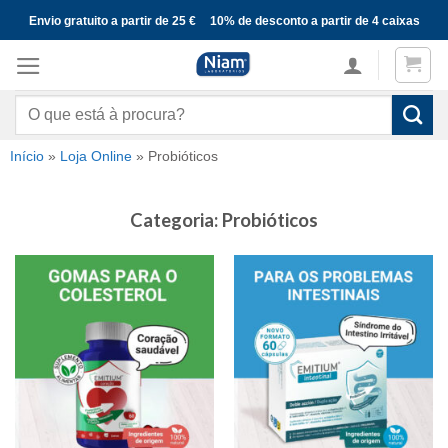
Skip
Envio gratuito a partir de 25 €
10% de desconto a partir de 4 caixas
to
content
Pesquisar
por:
Início
»
Loja Online
»
Probióticos
Categoria: Probióticos