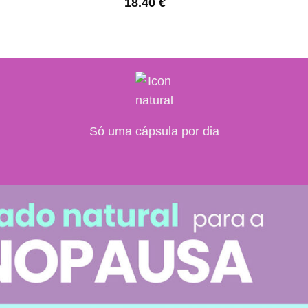
18.40
€
Só uma cápsula por dia