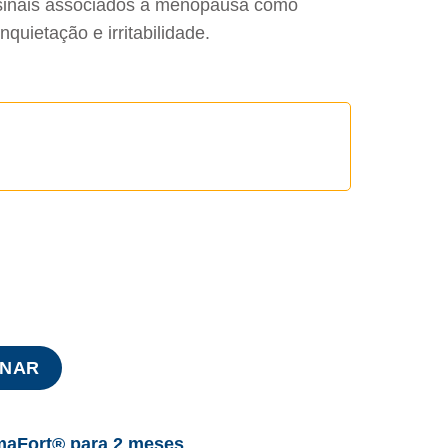
 sinais associados à menopausa como
nquietação e irritabilidade.
 Pré-menopausa e Menopausa
ONAR
maFort® para 2 meses