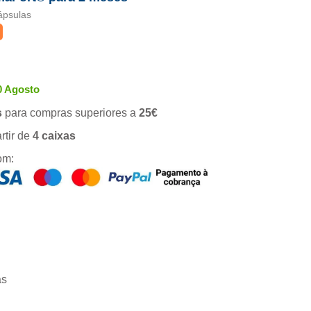
ápsulas
0 Agosto
s
para compras superiores a
25€
rtir de
4 caixas
om:
as