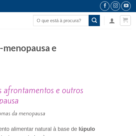
Pesquisar
por:
é-menopausa e
s afrontamentos e outros
pausa
ntomas da menopausa
nto alimentar natural à base de
lúpulo