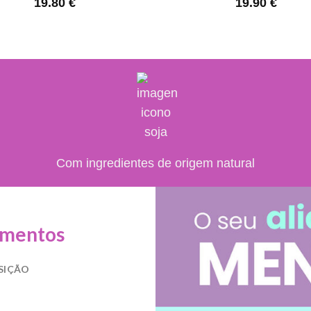
19.80
€
19.90
€
Com ingredientes de origem natural
amentos
SIÇÃO