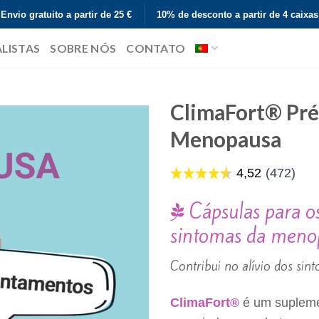
Envio gratuito a partir de 25 €
10% de desconto a partir de 4 caixas
ALISTAS
SOBRE NÓS
CONTATO
ClimaFort® Pr
Menopausa
Cápsulas para o
sintomas da meno
Contribui no alívio dos si
ClimaFort®
é um supleme