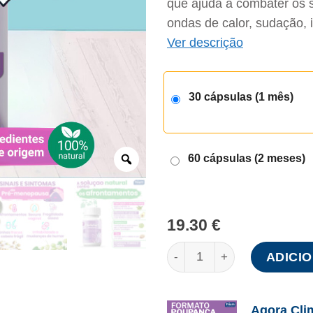
que ajuda a combater os
ondas de calor, sudação, i
Ver descrição
30 cápsulas (1 mês)
Zoom
60 cápsulas (2 meses)
19.30
€
Quantidade de ClimaFort®
ADICI
Agora Cli