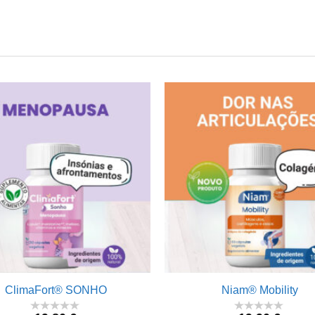
ClimaFort® SONHO
Niam® Mobility