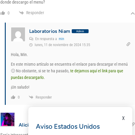
donde descargo el menu?
Responder
0
Laboratorios Niam
Admin
En respuesta a
min
lunes, 11 de noviembre de 2024 15:35
Hola, Min.
En este mismo artículo se encuentra el enlace para descargar el menú
🙂 No obstante, si se te ha pasado,
te dejamos aquí el link para que
puedas descargarlo.
¡Un saludo!
Responder
0
X
Alicia
Aviso Estados Unidos
miércoles, 2 de octubre de 2024 12:59