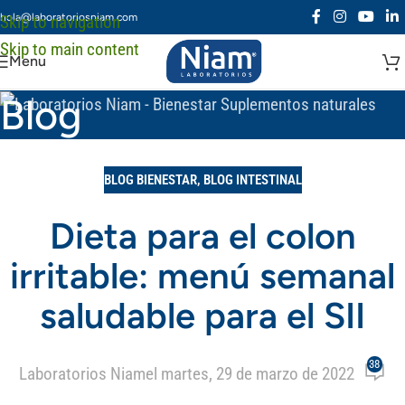
hola@laboratoriosniam.com
Skip to navigation
Skip to main content
Menu
Blog
BLOG BIENESTAR
,
BLOG INTESTINAL
Dieta para el colon
irritable: menú semanal
saludable para el SII
38
Laboratorios Niam
el martes, 29 de marzo de 2022