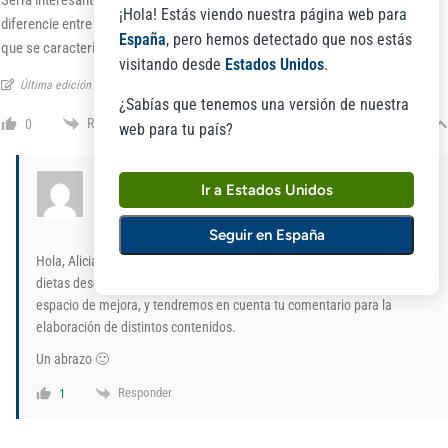
Sería interesante ver un menú de dieta para 7 dias de la semana que
¡Hola! Estás viendo nuestra página web para
diferencie entre distintos tipos de colon irritable ya que no es lo mismo uno
España
, pero hemos detectado que nos estás
que se caracterice por gastritis, candidiasis o sibo.
visitando desde
Estados Unidos
.
Última edición hecha 1 Año por Alicia
¿Sabías que tenemos una versión de nuestra
Responder
0
web para tu país?
Laboratorios Niam
Admin
Ir a Estados Unidos
En respuesta a
Alicia
viernes, 4 de octubre de 2024 08:37
Seguir en España
Hola, Alicia, gracias por tu sugerencia. Actualmente contamos con dos
dietas descargables para el colon irritable; sin embargo, siempre existe
espacio de mejora, y tendremos en cuenta tu comentario para la
elaboración de distintos contenidos.
Un abrazo 🙂
Responder
1