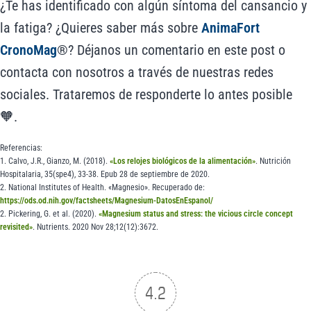
¿Te has identificado con algún síntoma del cansancio y
la fatiga? ¿Quieres saber más sobre
AnimaFort
CronoMag
®? Déjanos un comentario en este post o
contacta con nosotros a través de nuestras redes
sociales. Trataremos de responderte lo antes posible
🧡.
Referencias:
1. Calvo, J.R., Gianzo, M. (2018).
«Los relojes biológicos de la alimentación»
. Nutrición
Hospitalaria, 35(spe4), 33-38. Epub 28 de septiembre de 2020.
2. National Institutes of Health. «Magnesio». Recuperado de:
https://ods.od.nih.gov/factsheets/Magnesium-DatosEnEspanol/
2. Pickering, G. et al. (2020).
«Magnesium status and stress: the vicious circle concept
revisited»
. Nutrients. 2020 Nov 28;12(12):3672.
4.2