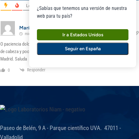
Lo más nuevo
¿Sabías que tenemos una versión de nuestra
web para tu país?
María Guadalupe gomez
miércoles, 6 de noviembre de 2024 07:49
Ir a Estados Unidos
O paciencia dolor de cabeza migraña por menopausia. Paciencia llora dolor
Seguir en España
de cabeza y poco mareo por menopusia. Soy sorda profunda. Vive en
Madrid. Saluda
Responder
0
Paseo de Belén, 9 A - Parque científico UVA. 47011 -
Valladolid