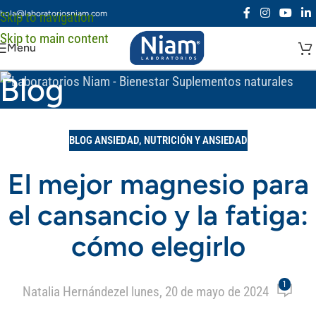
hola@laboratoriosniam.com
Skip to navigation
Skip to main content
Menu
Blog
BLOG ANSIEDAD
,
NUTRICIÓN Y ANSIEDAD
El mejor magnesio para
el cansancio y la fatiga:
cómo elegirlo
1
Natalia Hernández
el lunes, 20 de mayo de 2024