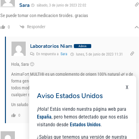
Sara
sábado, 3 de junio de 2023 22:02
Se puede tomar con medicacion tiroides. gracias
Responder
0
Laboratorios Niam
Admin
En respuesta a
Sara
lunes, 5 de junio de 2023 11:31
Hola, Sara 🙂
AnimaFort MULTI® es un complemento de origen 100% natural 🌿 y de
forma general no tiene efectos secundarios ni contraindicaciones. De
X
todos modos, siempre es recomendable que informes a tu médico de
Aviso Estados Unidos
cualquier suplementación que vayas a incorporar a tu dieta 🙌.
Un saludo 🤗
¡Hola! Estás viendo nuestra página web para
Responder
0
España
, pero hemos detectado que nos estás
visitando desde
Estados Unidos
.
¿Sabías que tenemos una versión de nuestra