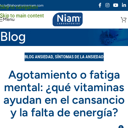
hola@laboratoriosniam.com
Skip to navigation
Skip to main content
Menu
Blog
BLOG ANSIEDAD
,
SÍNTOMAS DE LA ANSIEDAD
Agotamiento o fatiga
mental: ¿qué vitaminas
ayudan en el cansancio
y la falta de energía?
8