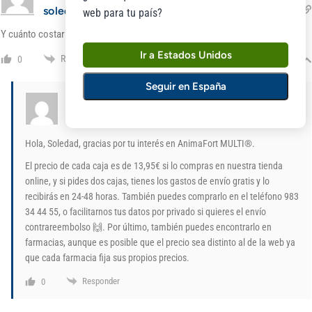
soledad
web para tu país?
viernes, 31 de marzo de 2023 15:42
Y cuánto costaría???
Ir a Estados Unidos
Responder
0
Seguir en España
Laboratorios Niam
Admin
En respuesta a
soledad
lunes, 3 de abril de 2023 09:46
Hola, Soledad, gracias por tu interés en AnimaFort MULTI®.
El precio de cada caja es de 13,95€ si lo compras en nuestra tienda
online, y si pides dos cajas, tienes los gastos de envío gratis y lo
recibirás en 24-48 horas. También puedes comprarlo en el teléfono 983
34 44 55, o facilitarnos tus datos por privado si quieres el envío
contrareembolso 🙌. Por último, también puedes encontrarlo en
farmacias, aunque es posible que el precio sea distinto al de la web ya
que cada farmacia fija sus propios precios.
Responder
0