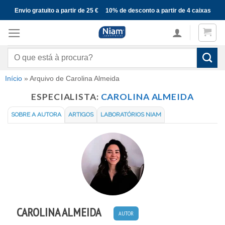
Skip
Envio gratuito a partir de 25 €
10% de desconto a partir de 4 caixas
to
content
Pesquisar
por:
Início
»
Arquivo de Carolina Almeida
ESPECIALISTA:
CAROLINA ALMEIDA
SOBRE A AUTORA
ARTIGOS
LABORATÓRIOS NIAM
CAROLINA ALMEIDA
AUTOR