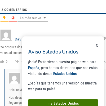
2
COMENTARIOS
Lo más nuevo
David
jueves, 2 de junio de 2022 08:47
X
Yo después de mucho tiempo lo conseguí… no es nada fácil pero si le pones
Aviso Estados Unidos
voluntad puedes dejarlo. Muy buenos consejos!!
Responder
0
¡Hola! Estás viendo nuestra página web para
España
, pero hemos detectado que nos estás
visitando desde
Estados Unidos
.
Laboratorios Niam
Admin
En respuesta a
David
viernes, 10 de junio de 2022 11:27
¿Sabías que tenemos una versión de nuestra
web para tu país?
Hola, David.
Nos alegramos mucho de que hayas conseguido dejar el tabaco.
Seguro que tu salud lo notará.
Ir a Estados Unidos