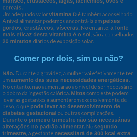
marisco, crustáceos, algas, lacticínios, ovos e
cereais.
Um adequado valor
é também aconselhado.
vitamina D
A nível alimentar podemos encontrá-la em
peixes
No entanto,
gordos, crustáceos, vísceras.
a fonte
, são aconselhados
mais eficaz desta vitamina é o sol
diários de exposição solar.
20 minutos
Comer por dois, sim ou não?
Durante a gravidez, a mulher vai efetivamente ter
Não.
um
aumento das suas necessidades energéticas.
No entanto, não aumentarão ao nível de ser necessário
o dobro da ingestão calórica.
como este podem
Mitos
levar as gestantes a aumentarem excessivamente de
peso, o que
pode levar ao desenvolvimento de
ou outras complicações
diabetes gestacional
.
Durante o
primeiro trimestre
não são necessárias
No
alterações no padrão alimentar.
segundo
, a gestante
trimestre
necessitará de 300 kcal extra