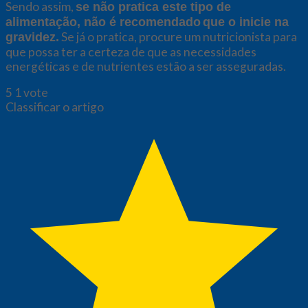
Sendo assim,
se não pratica este tipo de
alimentação, não é recomendado
que o inicie na
Se já o pratica, procure um nutricionista para
gravidez.
que possa ter a certeza de que as necessidades
energéticas e de nutrientes estão a ser asseguradas.
5
1
vote
Classificar o artigo