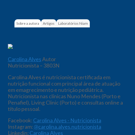
Sobre a autora
Artigos
Laboratórios Niam
Carolina Alves
Autor
Nutricionista – 3803N
Carolina Alves é nutricionista certificada em
nutrição funcional com principal área de atuação
em emagrecimento e nutrição pediátrica.
Nutricionista nas clínicas Nuno Mendes (Porto e
Penafiel), Living Clinic (Porto) e consultas online a
título pessoal.
Facebook:
Carolina Alves - Nutricionista
Instagram:
@carolina.alves.nutricionista
Linkedin:
Carolina Alves