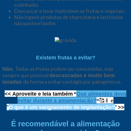
cozinhado;
Descascar e lavar muito bem as frutas e vegetais;
Não ingerir produtos de charcutaria e lacticínios
não pasteurizados
Existem frutas a evitar?
Todas as frutas podem ser consumidas, mas
Não.
sempre que possível
descascadas e muito bem
de forma a evitar contágio por patogénicos.
lavadas
<< Aproveite e leia também
“
Que alimentos devo
🥰🍼 e
evitar durante a amamentação?
“
“
”
O que é um sangramento de implantação?
>>
É recomendável a alimentação