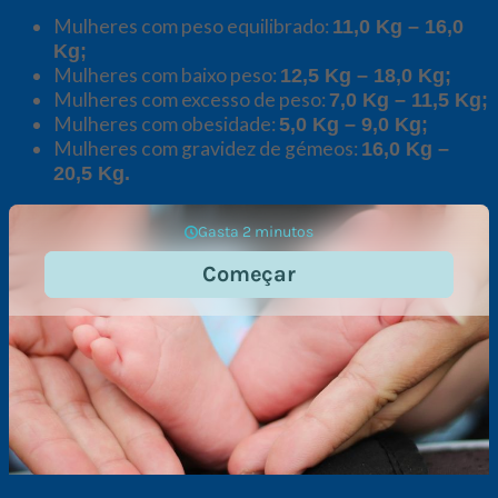
Mulheres com peso equilibrado:
11,0 Kg – 16,0
Kg;
Mulheres com baixo peso:
12,5 Kg – 18,0 Kg;
Mulheres com excesso de peso:
7,0 Kg – 11,5 Kg;
Mulheres com obesidade:
5,0 Kg – 9,0 Kg;
Mulheres com gravidez de gémeos:
16,0 Kg –
20,5 Kg.