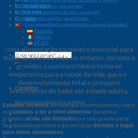
Especialistas
Comer por dois, sim ou não?
Qual é o aumento de peso saudável?
Sobre nós
Alimentos a evitar na gravidez:
Contato
É recomendável a alimentação paleo na gravidez?
Espanha
México
EE.UU
Uma alimentação saudável é essencial para
Pesquisar
todas as fases da vida, no entanto, durante a
por:
gravidez a sua importância torna-se
imperativa para a saúde da mãe, para o
desenvolvimento fetal e próspero
Carrinho
crescimento do bebé até à idade adulta.
Nenhum produto no carrinho.
afirmam que o conhecimento, sobre
Estudos recentes
os
durante a
cuidados a ter a nível alimentar
gravidez,
por uma grande parte
ainda são limitados
da população gestante e geram várias
dúvidas e lugar
para mitos alimentares.