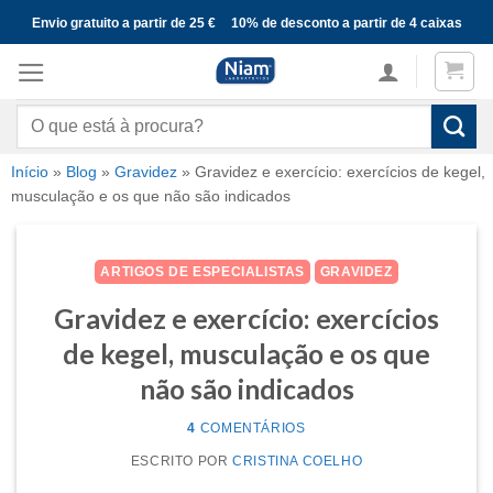
Skip
Envio gratuito a partir de 25 €
10% de desconto a partir de 4 caixas
to
content
Pesquisar
por:
Início
»
Blog
»
Gravidez
»
Gravidez e exercício: exercícios de kegel,
musculação e os que não são indicados
ARTIGOS DE ESPECIALISTAS
GRAVIDEZ
Gravidez e exercício: exercícios
de kegel, musculação e os que
não são indicados
4
COMENTÁRIOS
POR
CRISTINA COELHO