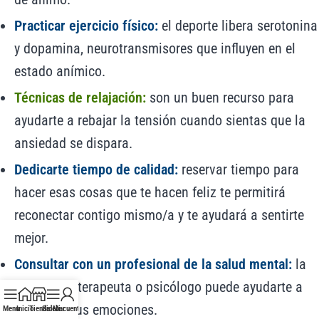
Practicar ejercicio físico:
el deporte libera serotonina
y dopamina, neurotransmisores que influyen en el
estado anímico.
Técnicas de relajación:
son un buen recurso para
ayudarte a rebajar la tensión cuando sientas que la
ansiedad se dispara.
Dedicarte tiempo de calidad:
reservar tiempo para
hacer esas cosas que te hacen feliz te permitirá
reconectar contigo mismo/a y te ayudará a sentirte
mejor.
Consultar con un profesional de la salud mental:
la
visita a un terapeuta o psicólogo puede ayudarte a
gestionar tus emociones.
Menu
Inicio
Tienda
Sidebar
Mi cuenta