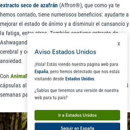
extracto seco de azafrán
(Affron®), que como ya te
hemos contado, tiene numerosos beneficios: ayudarte a
mejorar el estado de ánimo y a disminuir el cansancio y
la fatiga, entre otros. También contiene extracto de
Ashwagandha, que te ayuda a mejorar la actividad
X
Aviso Estados Unidos
cerebral y contribuye a aliviar los síntomas de la
ansiedad.
¡Hola! Estás viendo nuestra página web para
España
, pero hemos detectado que nos estás
Con
AnimaFort MULTI®
solo necesitas tomar dos
visitando desde
Estados Unidos
.
cápsulas al día en el momento que tú elijas durante 3-4
¿Sabías que tenemos una versión de nuestra
semanas para empezar a notar sus beneficios.
web para tu país?
Ir a Estados Unidos
Seguir en España