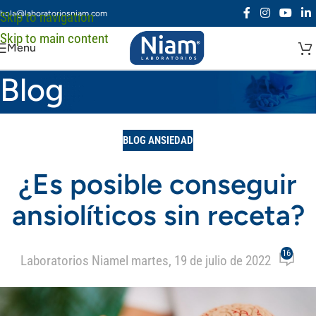
hola@laboratoriosniam.com
Skip to navigation
Skip to main content
Menu
Blog
BLOG ANSIEDAD
¿Es posible conseguir
ansiolíticos sin receta?
16
Laboratorios Niam
el martes, 19 de julio de 2022