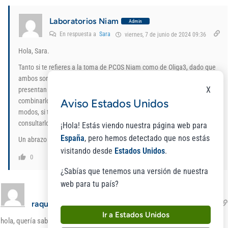
Laboratorios Niam
Admin
En respuesta a
Sara
viernes, 7 de junio de 2024 09:36
Hola, Sara.
Tanto si te refieres a la toma de PCOS Niam como de Oliga3, dado que
ambos son complementos alimenticios de origen natural que no
X
presentan contraindicaciones ni efectos secundarios, puedes
combinarlos perfectamente con la píldora anticonceptiva. De todos
Aviso Estados Unidos
modos, si tienes alguna duda específica sobre tu caso, te animamos a
consultarlo previamente con tu médico.
¡Hola! Estás viendo nuestra página web para
España
, pero hemos detectado que nos estás
Un abrazo 🙂
visitando desde
Estados Unidos
.
Responder
0
¿Sabías que tenemos una versión de nuestra
web para tu país?
raquel
martes, 28 de mayo de 2024 09:52
Ir a Estados Unidos
hola, quería saber si siendo vegana lo puedo tomar. Gracias