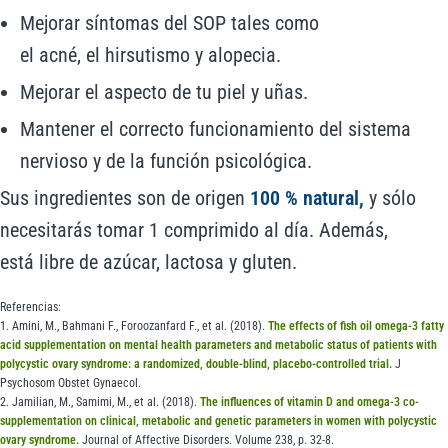
Mejorar síntomas del SOP tales como
el acné, el hirsutismo y alopecia.
Mejorar el aspecto de tu piel y uñas.
Mantener el correcto funcionamiento del sistema
nervioso y de la función psicológica.
Sus ingredientes son de origen
100 % natural,
y sólo
necesitarás tomar 1 comprimido al día. Además,
está libre de azúcar, lactosa y gluten.
Referencias:
1. Amini, M., Bahmani F., Foroozanfard F., et al. (2018).
The effects of fish oil omega-3 fatty
acid supplementation on mental health parameters and metabolic status of patients with
polycystic ovary syndrome: a randomized, double-blind, placebo-controlled trial.
J
Psychosom Obstet Gynaecol.
2. Jamilian, M., Samimi, M., et al. (2018).
The influences of vitamin D and omega-3 co-
supplementation on clinical, metabolic and genetic parameters in women with polycystic
ovary syndrome.
Journal of Affective Disorders. Volume 238, p. 32-8.