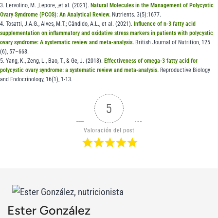
3. Lervolino, M. ,Lepore, ,et al. (2021).
Natural Molecules in the Management of Polycystic
Ovary Syndrome (PCOS): An Analytical Review.
Nutrients. 3(5):1677.
4. Tosatti, J.A.G., Alves, M.T.; Cândido, A.L., et al. (2021).
Influence of n-3 fatty acid
supplementation on inflammatory and oxidative stress markers in patients with polycystic
ovary syndrome: A systematic review and meta-analysis.
British Journal of Nutrition, 125
(6), 57–668.
5. Yang, K., Zeng, L., Bao, T., & Ge, J. (2018).
Effectiveness of omega-3 fatty acid for
polycystic ovary syndrome: a systematic review and meta-analysis.
Reproductive Biology
and Endocrinology, 16(1), 1-13.
5
Valoración del post
Ester González