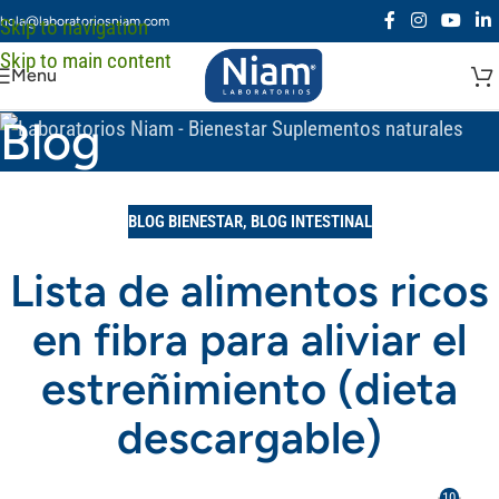
hola@laboratoriosniam.com
Skip to navigation
Skip to main content
Menu
Blog
BLOG BIENESTAR
,
BLOG INTESTINAL
Lista de alimentos ricos
en fibra para aliviar el
estreñimiento (dieta
descargable)
10