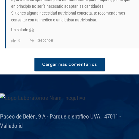
en principio no sería necesario adaptar las cantidades.
Si tienes alguna necesidad nutricional concreta, te recomendamos
consultar con tu médico o un dietista-nutricionista.
Un saludo 🤗.
Responder
0
Cargar más comentarios
Paseo de Belén, 9 A - Parque científico UVA. 47011 -
Valladolid