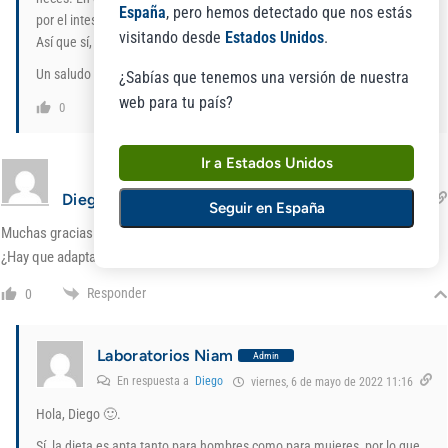
España
, pero hemos detectado que nos estás
por el intestino.
visitando desde
Estados Unidos
.
Así que sí, ambos son dos aliados en casos de estreñimiento.
Un saludo y esperamos que la dieta te ayude a sentirte mejor 🤗.
¿Sabías que tenemos una versión de nuestra
web para tu país?
Responder
0
Ir a Estados Unidos
Diego
miércoles, 4 de mayo de 2022 12:50
Seguir en España
Muchas gracias por la dieta, ¿Puede ser hecha por mujeres y por hombres?
¿Hay que adaptar contidades?
Responder
0
Laboratorios Niam
Admin
En respuesta a
Diego
viernes, 6 de mayo de 2022 11:16
Hola, Diego 🙂.
Sí, la dieta es apta tanto para hombres como para mujeres, por lo que