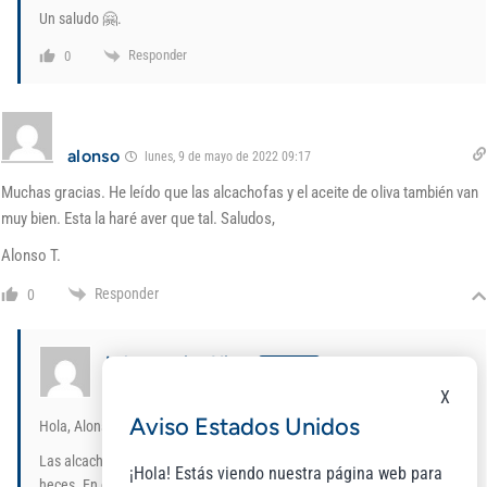
Un saludo 🤗.
Responder
0
alonso
lunes, 9 de mayo de 2022 09:17
Muchas gracias. He leído que las alcachofas y el aceite de oliva también van
muy bien. Esta la haré aver que tal. Saludos,
Alonso T.
Responder
0
Laboratorios Niam
Admin
En respuesta a
alonso
lunes, 9 de mayo de 2022 09:35
X
Aviso Estados Unidos
Hola, Alonso 🙂.
Las alcachofas son ricas en fibra, que ayuda a dar consistencia a las
¡Hola! Estás viendo nuestra página web para
heces. En cuanto al aceite de oliva, facilita el movimiento de las heces